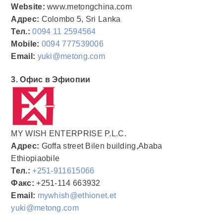
Website:
www.metongchina.com
Адрес:
Colombo 5, Sri Lanka
Тел.:
0094 11 2594564
Mobile:
0094 777539006
Email:
yuki@metong.com
3. Офис в Эфиопии
MY WISH ENTERPRISE P.L.C.
Адрес:
Goffa street Bilen building,Ababa
Ethiopiaobile
Тел.:
+251-911615066
Факс:
+251-114 663932
Email:
mywhish@ethionet.et
yuki@metong.com