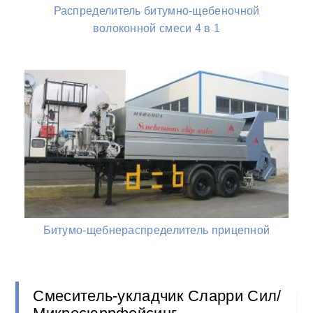
Распределитель битумно-щебеночной
волоконной смеси 4 в 1
Битумо-щебнераспределитель прицепной
Смеситель-укладчик Сларри Сил/