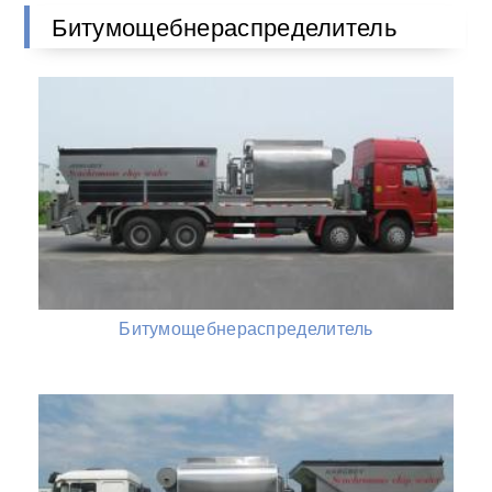
Битумощебнераспределитель
Битумощебнераспределитель