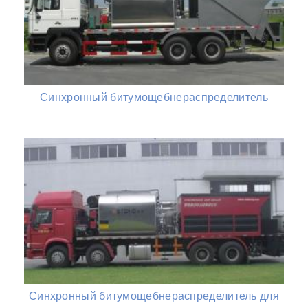
Синхронный битумощебнераспределитель
Синхронный битумощебнераспределитель для