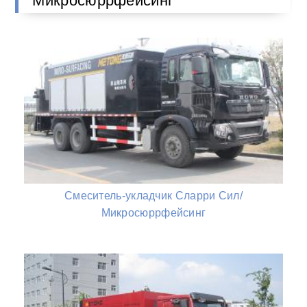
Микросюррфейсинг
Смеситель-укладчик Сларри Сил/
Микросюррфейсинг