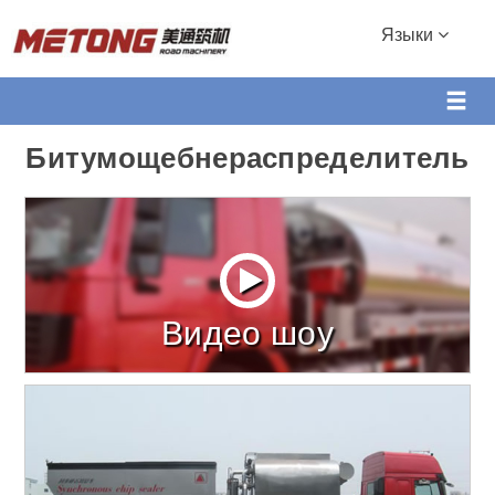
Языки
Битумощебнераспределитель
Видео шоу